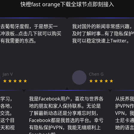
快橙fast orange下载全球节点即刻接入
算去葡萄牙度假，于是想买一
我对国外的新闻非常感兴趣
冲浪板...点击几下就可以购买
及时了解时事...有了隐私保护
所有我需要的东西。
我可以稳定快速上Twitter。
Jan V
Chen G
★★★★★
★★★★★
院学习，
我是Facebook用户，喜欢与世界各
从抚养
界各地，
地的朋友和家人保持联系。无论是
护VPN
们交流。
了解最新动态还是分享难忘时刻，
VPN，
了这个目
Facebook都是我首选的平台。幸亏
士尼卡
聊天和视
有隐私保护VPN，我能无缝顺利上
她的语